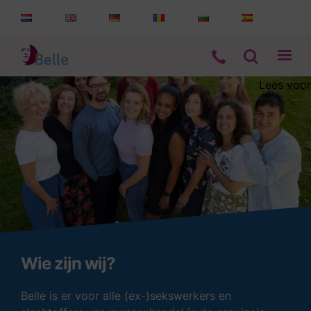
Lees voor
Aanbod
Informatie
Wie zijn wij
Contact
Wie zijn wij?
Belle is er voor alle (ex-)sekswerkers en