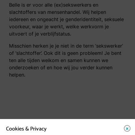
Belle is er voor alle (ex)sekswerkers en
slachtoffers van mensenhandel. Wij helpen
iedereen en ongeacht je genderidentiteit, seksuele
voorkeur, waar je werkt, welke werkvorm je
uitvoert of je verblijfstatus.
Misschien herken je je niet in de term ‘sekswerker’
of ‘slachtoffer’. Ook dit is geen probleem! Je bent
ten alle tijden welkom en samen kunnen we
onderzoeken of en hoe wij jou verder kunnen
helpen.
Cookies & Privacy