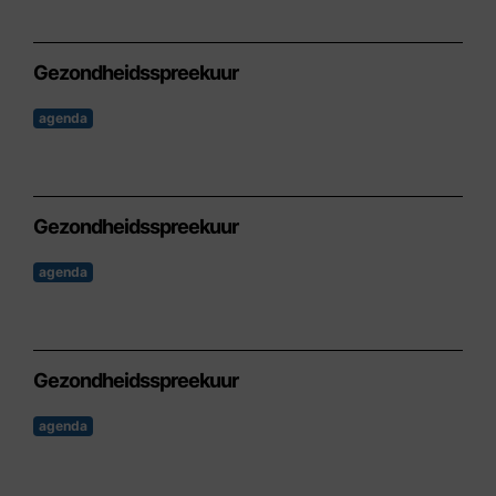
Gezondheidsspreekuur
agenda
Gezondheidsspreekuur
agenda
Gezondheidsspreekuur
agenda