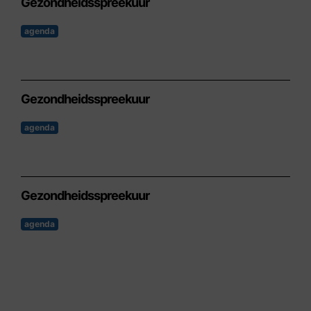
Gezondheidsspreekuur
agenda
Gezondheidsspreekuur
agenda
Gezondheidsspreekuur
agenda