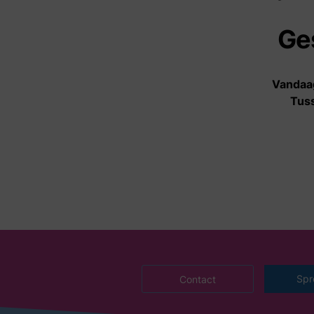
Aanbod
Ge
Informatie- en
adviescentrum
Vandaag
Hulpverlening
Tuss
Spreekuren
Activiteiten
Vertrouwenspersonen
Klankbordgroep
Agenda
Spr
Contact