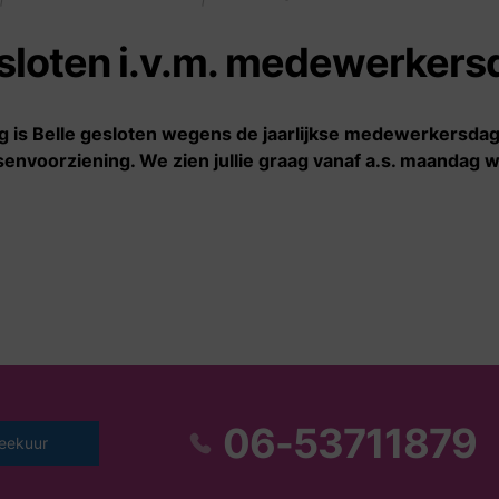
Informatie
Wie zijn wij
sloten i.v.m. medewerkers
De zakelijke kant van
Verhalen
sekswerk
Nieuws
 is Belle gesloten wegens de jaarlijkse medewerkersda
Geldproblemen
Onze organisatie
envoorziening. We zien jullie graag vanaf a.s. maandag 
Onder invloed van geweld
of dwang
Starten met sekswerk
Stoppen met sekswerk
Veilig en gezond werken
06-53711879
eekuur