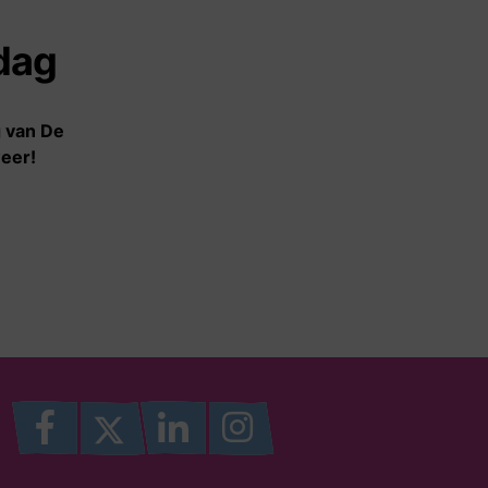
Contact
dag
Contact
Voor
g van De
samenwerkingspartners
weer!