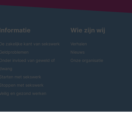
Informatie
Wie zijn wij
De zakelijke kant van sekswerk
Verhalen
Geldproblemen
Nieuws
Onder invloed van geweld of
Onze organisatie
dwang
Starten met sekswerk
Stoppen met sekswerk
Veilig en gezond werken
06-53711879