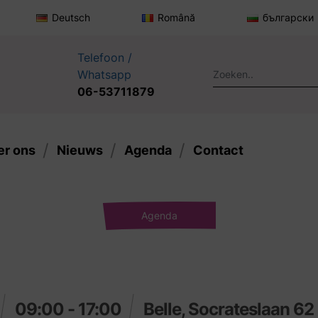
Deutsch
Română
български
Telefoon /
Whatsapp
06-53711879
er ons
Nieuws
Agenda
Contact
Agenda
09:00 - 17:00
Belle, Socrateslaan 62