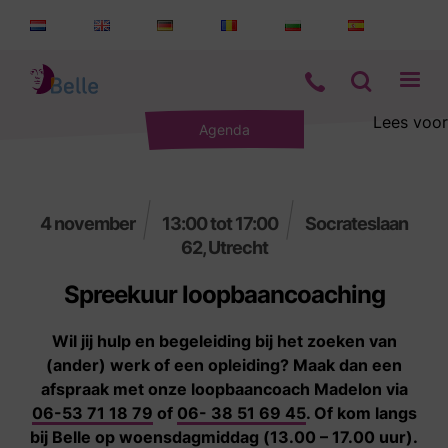
Lees voor
Agenda
Aanbod
Informatie
4 november
13:00 tot 17:00
Socrateslaan
62, Utrecht
Wie zijn wij
Spreekuur loopbaancoaching
Contact
Wil jij hulp en begeleiding bij het zoeken van
(ander) werk of een opleiding? Maak dan een
afspraak met onze loopbaancoach Madelon via
06-53 71 18 79
of
06- 38 51 69 45
. Of kom langs
bij Belle op woensdagmiddag (13.00 – 17.00 uur).