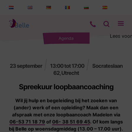
Lees voor
Agenda
Aanbod
Informatie
23 september
13:00 tot 17:00
Socrateslaan
62, Utrecht
Wie zijn wij
Spreekuur loopbaancoaching
Contact
Wil jij hulp en begeleiding bij het zoeken van
(ander) werk of een opleiding? Maak dan een
afspraak met onze loopbaancoach Madelon via
06-53 71 18 79
of
06- 38 51 69 45
. Of kom langs
bij Belle op woensdagmiddag (13.00 – 17.00 uur).