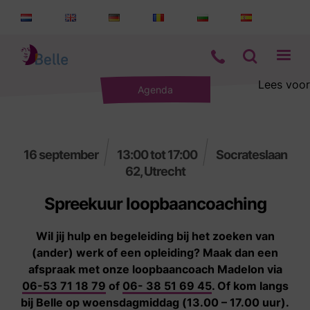
Lees voor
Agenda
Aanbod
Informatie
16 september
13:00 tot 17:00
Socrateslaan
62, Utrecht
Wie zijn wij
Spreekuur loopbaancoaching
Contact
Wil jij hulp en begeleiding bij het zoeken van
(ander) werk of een opleiding? Maak dan een
afspraak met onze loopbaancoach Madelon via
06-53 71 18 79
of
06- 38 51 69 45
. Of kom langs
bij Belle op woensdagmiddag (13.00 – 17.00 uur).