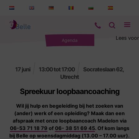
Lees voor
Agenda
Aanbod
Informatie
17 juni
13:00 tot 17:00
Socrateslaan 62,
Utrecht
Wie zijn wij
Spreekuur loopbaancoaching
Contact
Wil jij hulp en begeleiding bij het zoeken van
(ander) werk of een opleiding? Maak dan een
afspraak met onze loopbaancoach Madelon via
06-53 71 18 79
of
06- 38 51 69 45
. Of kom langs
bij Belle op woensdagmiddag (13.00 – 17.00 uur).