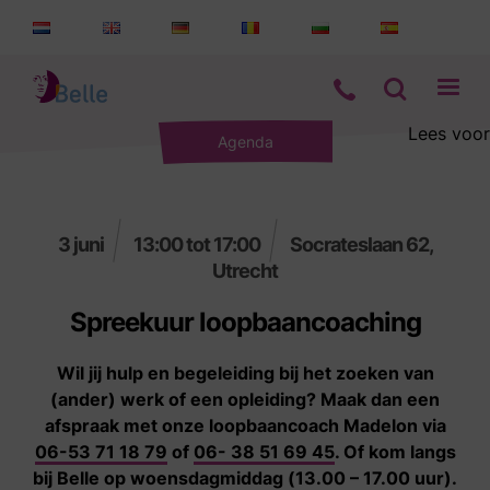
Lees voor
Agenda
Aanbod
Informatie
3 juni
13:00 tot 17:00
Socrateslaan 62,
Utrecht
Wie zijn wij
Spreekuur loopbaancoaching
Contact
Wil jij hulp en begeleiding bij het zoeken van
(ander) werk of een opleiding? Maak dan een
afspraak met onze loopbaancoach Madelon via
06-53 71 18 79
of
06- 38 51 69 45
. Of kom langs
bij Belle op woensdagmiddag (13.00 – 17.00 uur).