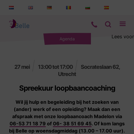
Lees voor
Agenda
Aanbod
Informatie
27 mei
13:00 tot 17:00
Socrateslaan 62,
Utrecht
Wie zijn wij
Spreekuur loopbaancoaching
Contact
Wil jij hulp en begeleiding bij het zoeken van
(ander) werk of een opleiding? Maak dan een
afspraak met onze loopbaancoach Madelon via
06-53 71 18 79
of
06- 38 51 69 45
. Of kom langs
bij Belle op woensdagmiddag (13.00 – 17.00 uur).