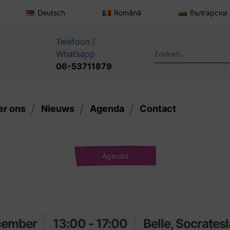
Deutsch
Română
български
Telefoon /
Whatsapp
06-53711879
er ons
Nieuws
Agenda
Contact
Agenda
cember
13:00 - 17:00
Belle, Socrates