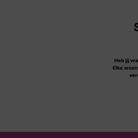
Aanbod
Informatie- en
adviescentrum
Hulpverlening
Heb jij v
Spreekuren
Elke woens
ver
Activiteiten
Vertrouwenspersonen
Klankbordgroep
Agenda