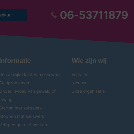
06-53711879
eekuur
Informatie
Wie zijn wij
De zakelijke kant van sekswerk
Verhalen
Geldproblemen
Nieuws
Onder invloed van geweld of
Onze organisatie
dwang
Starten met sekswerk
Stoppen met sekswerk
Veilig en gezond werken