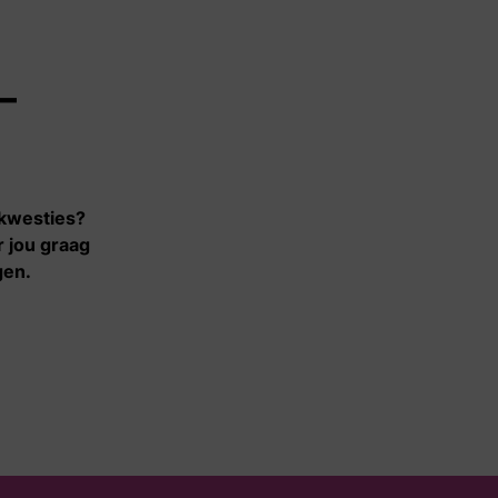
Contact
–
Contact
Voor
samenwerkingspartners
 kwesties?
r jou graag
gen.