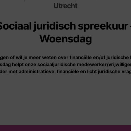
Utrecht
Informatie
Wie zijn wij
Sociaal juridisch spreekuur 
De zakelijke kant van
Verhalen
Woensdag
sekswerk
Nieuws
Geldproblemen
Onze organisatie
ragen of wil je meer weten over financiële en/of juridische
Onder invloed van geweld
dag helpt onze sociaaljuridische medewerker/vrijwillige
of dwang
der met administratieve, financiële en licht juridische vra
Starten met sekswerk
Stoppen met sekswerk
Veilig en gezond werken