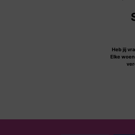
Aanbod
Informatie- en
adviescentrum
Hulpverlening
Heb jij v
Elke woens
Spreekuren
ver
Activiteiten
Vertrouwenspersonen
Klankbordgroep
Agenda