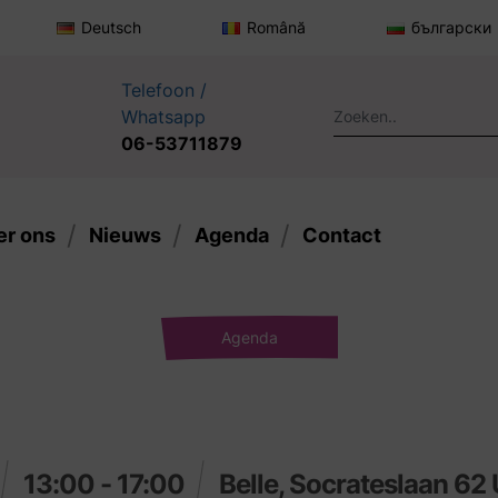
Deutsch
Română
български
Telefoon /
Whatsapp
06-53711879
er ons
Nieuws
Agenda
Contact
Agenda
13:00 - 17:00
Belle, Socrateslaan 62 