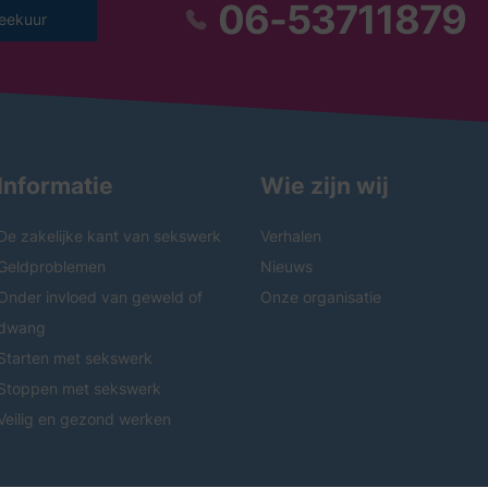
06-53711879
eekuur
Informatie
Wie zijn wij
De zakelijke kant van sekswerk
Verhalen
Geldproblemen
Nieuws
Onder invloed van geweld of
Onze organisatie
dwang
Starten met sekswerk
Stoppen met sekswerk
Veilig en gezond werken
06-53711879