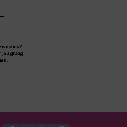
–
Contact
Contact
Voor
samenwerkingspartners
 kwesties?
r jou graag
gen.