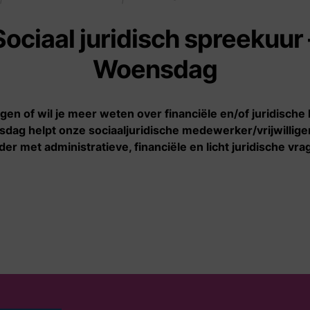
Sociaal juridisch spreekuur 
Informatie
Wie zijn wij
Woensdag
De zakelijke kant van
Verhalen
sekswerk
Nieuws
Geldproblemen
ragen of wil je meer weten over financiële en/of juridische
Onze organisatie
dag helpt onze sociaaljuridische medewerker/vrijwillige
Onder invloed van geweld
der met administratieve, financiële en licht juridische vra
of dwang
Starten met sekswerk
Stoppen met sekswerk
Veilig en gezond werken