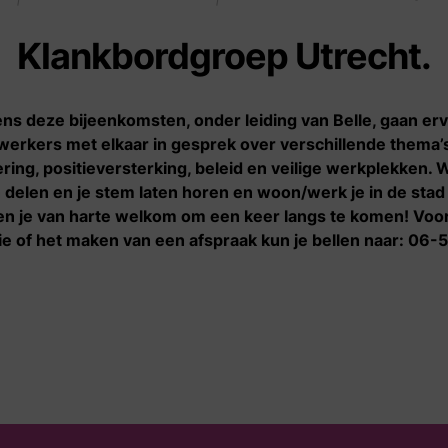
Klankbordgroep Utrecht.
Informatie
Wie zijn wij
De zakelijke kant van
Verhalen
ens deze bijeenkomsten, onder leiding van Belle, gaan er
sekswerk
erkers met elkaar in gesprek over verschillende thema’
Nieuws
ring, positieversterking, beleid en veilige werkplekken. Wi
Geldproblemen
Onze organisatie
n delen en je stem laten horen en woon/werk je in de stad
Onder invloed van geweld
en je van harte welkom om een keer langs te komen! Voo
of dwang
ie of het maken van een afspraak kun je bellen naar: 06
Starten met sekswerk
Stoppen met sekswerk
Veilig en gezond werken