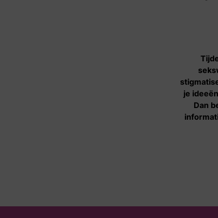
Aanbod
Informatie- en
Tijd
adviescentrum
seksw
stigmatise
Hulpverlening
je ideeë
Spreekuren
Dan b
informat
Activiteiten
Vertrouwenspersonen
Klankbordgroep
Agenda