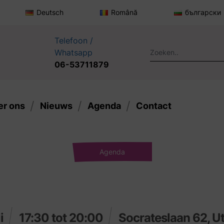
Deutsch
Română
български
Telefoon /
Whatsapp
06-53711879
er ons
Nieuws
Agenda
Contact
Agenda
li
17:30 tot 20:00
Socrateslaan 62, U