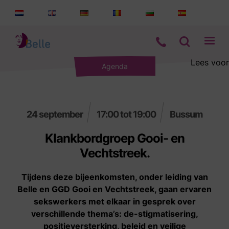
Lees voor
Agenda
Aanbod
Informatie
24 september
17:00 tot 19:00
Bussum
Wie zijn wij
Klankbordgroep Gooi- en
Vechtstreek.
Contact
Tijdens deze bijeenkomsten, onder leiding van
Belle en GGD Gooi en Vechtstreek, gaan ervaren
sekswerkers met elkaar in gesprek over
verschillende thema’s: de-stigmatisering,
positieversterking, beleid en veilige