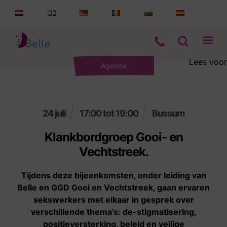
Lees voor
Agenda
Aanbod
Informatie
24 juli
17:00 tot 19:00
Bussum
Wie zijn wij
Klankbordgroep Gooi- en
Vechtstreek.
Contact
Tijdens deze bijeenkomsten, onder leiding van
Belle en GGD Gooi en Vechtstreek, gaan ervaren
sekswerkers met elkaar in gesprek over
verschillende thema’s: de-stigmatisering,
positieversterking, beleid en veilige