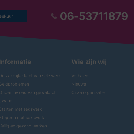
06-53711879
eekuur
Informatie
Wie zijn wij
De zakelijke kant van sekswerk
Verhalen
Geldproblemen
Nieuws
Onder invloed van geweld of
Onze organisatie
dwang
Starten met sekswerk
Stoppen met sekswerk
Veilig en gezond werken