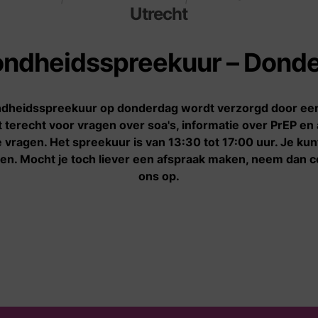
Utrecht
Informatie
Wie zijn wij
ndheidsspreekuur – Dond
De zakelijke kant van
Verhalen
sekswerk
dheidsspreekuur op donderdag wordt verzorgd door een
Nieuws
t terecht voor vragen over soa's, informatie over PrEP en
Geldproblemen
Onze organisatie
vragen. Het spreekuur is van 13:30 tot 17:00 uur. Je k
Onder invloed van geweld
en. Mocht je toch liever een afspraak maken, neem dan 
of dwang
ons op.
Starten met sekswerk
Stoppen met sekswerk
Veilig en gezond werken