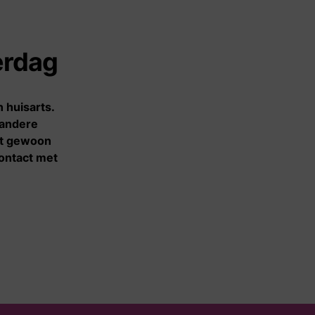
Contact
erdag
Contact
 huisarts.
Voor
 andere
samenwerkingspartners
unt gewoon
contact met