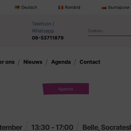
Deutsch
Română
български
Telefoon /
Whatsapp
06-53711879
er ons
Nieuws
Agenda
Contact
Agenda
ptember
13:30 - 17:00
Belle, Socrates