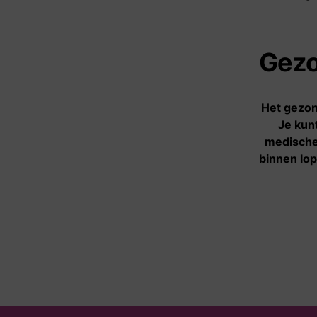
Aanbod
Gezo
Informatie- en
adviescentrum
Het gezon
Je kun
Hulpverlening
medische 
Spreekuren
binnen lop
Activiteiten
Vertrouwenspersonen
Klankbordgroep
Agenda