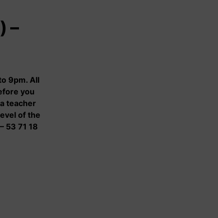
) –
Contact
Contact
to 9pm. All
Voor
efore you
samenwerkingspartners
 a teacher
evel of the
 – 53 71 18