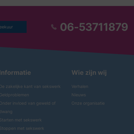
06-53711879
eekuur
Informatie
Wie zijn wij
De zakelijke kant van sekswerk
Verhalen
Geldproblemen
Nieuws
Onder invloed van geweld of
Onze organisatie
dwang
Starten met sekswerk
Stoppen met sekswerk