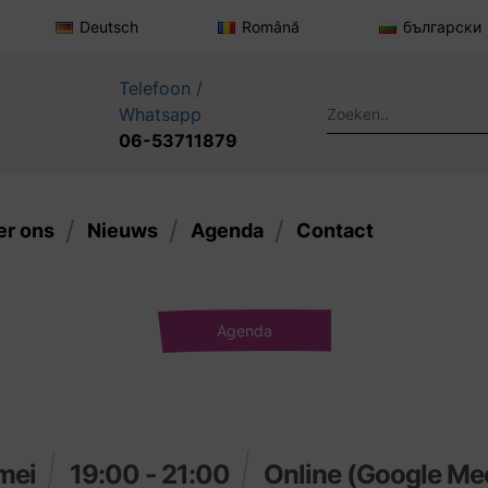
Deutsch
Română
български
Telefoon /
Whatsapp
06-53711879
er ons
Nieuws
Agenda
Contact
Agenda
mei
19:00 - 21:00
Online (Google Me