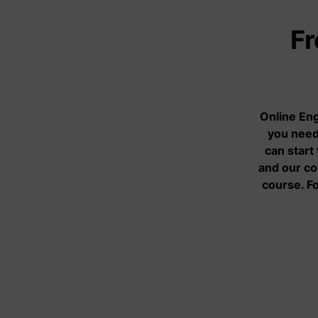
Fr
Aanbod
Informatie- en
adviescentrum
Online Eng
you need
Hulpverlening
can start
Spreekuren
and our co
course. F
Activiteiten
Vertrouwenspersonen
Klankbordgroep
Agenda