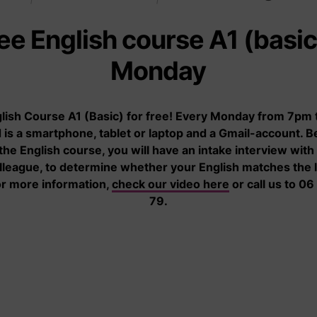
ee English course A1 (basic
Informatie
Wie zijn wij
Monday
De zakelijke kant van
Verhalen
sekswerk
lish Course A1 (Basic) for free! Every Monday from 7pm 
Nieuws
 is a smartphone, tablet or laptop and a Gmail-account. B
Geldproblemen
Onze organisatie
 the English course, you will have an intake interview with
Onder invloed van geweld
lleague, to determine whether your English matches the l
of dwang
or more information,
check our video here
or call us to 06
79.
Starten met sekswerk
Stoppen met sekswerk
Veilig en gezond werken