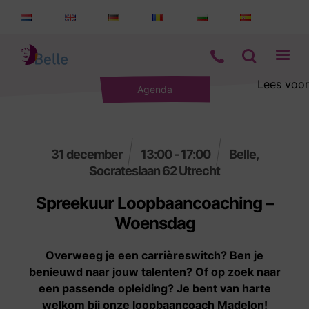
Lees voor
Agenda
Aanbod
Informatie
31 december
13:00 - 17:00
Belle,
Socrateslaan 62 Utrecht
Wie zijn wij
Spreekuur Loopbaancoaching –
Contact
Woensdag
Overweeg je een carrièreswitch? Ben je
benieuwd naar jouw talenten? Of op zoek naar
een passende opleiding? Je bent van harte
welkom bij onze loopbaancoach Madelon!